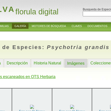
LVA
florula digital
Busqueda de Especi
MILIAS
GALERÍA
MOTORES DE BÚSQUEDA
CLAVES
DOCUMENTOS
 de Especies:
Psychotria grandis
a
Descripción
Historia Natural
Coleccione
Imágenes
s escaneados en OTS Herbaria