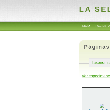
LA SE
INICIO
PAG. DE FA
Páginas
Taxonomí
Ver especímene