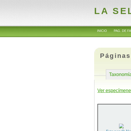
LA SE
INICIO
PAG. DE FA
Páginas
Taxonomí
Ver especímene