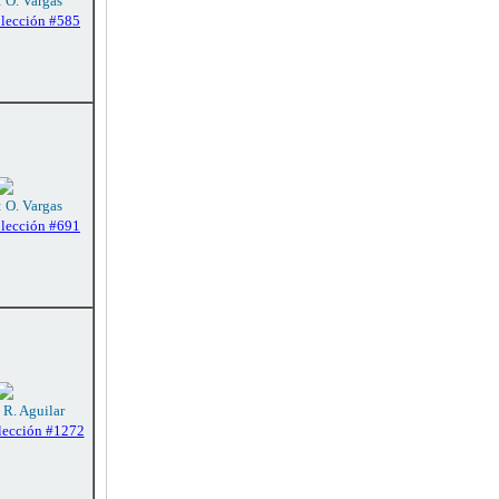
: O. Vargas
olección #585
: O. Vargas
olección #691
 R. Aguilar
lección #1272