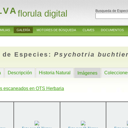
LVA
florula digital
Busqueda de Especi
MILIAS
GALERÍA
MOTORES DE BÚSQUEDA
CLAVES
DOCUMENTOS
 de Especies:
Psychotria buchtien
a
Descripción
Historia Natural
Coleccione
Imágenes
s escaneados en OTS Herbaria