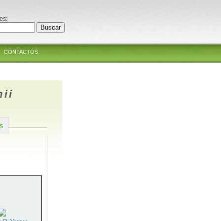
es:
CONTACTOS
ii
s