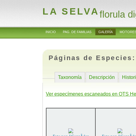
LA SELVA
florula di
INICIO
PAG. DE FAMILIAS
GALERÍA
MOTORES
Páginas de Especies
Taxonomía
Descripción
Histor
Ver especímenes escaneados en OTS He