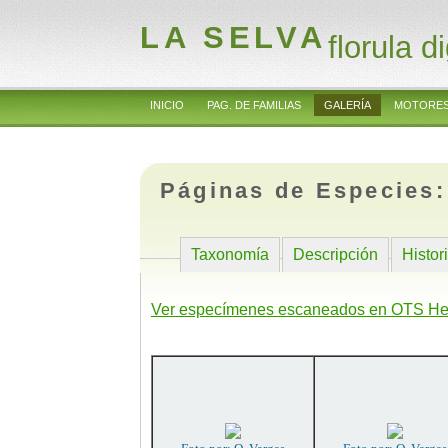
LA SELVA
florula di
INICIO
PAG. DE FAMILIAS
GALERÍA
MOTORES
Páginas de Especies
Taxonomía
Descripción
Histor
Ver especímenes escaneados en OTS He