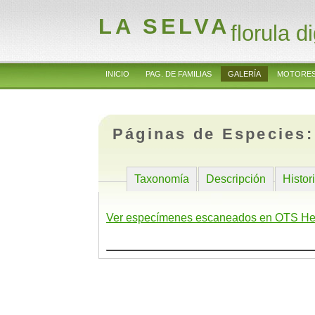
LA SELVA
florula di
INICIO
PAG. DE FAMILIAS
GALERÍA
MOTORES
Páginas de Especies
Taxonomía
Descripción
Histor
Ver especímenes escaneados en OTS He