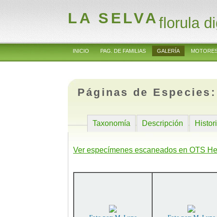
LA SELVA
florula di
INICIO
PAG. DE FAMILIAS
GALERÍA
MOTORES
Páginas de Especies
Taxonomía
Descripción
Histor
Ver especímenes escaneados en OTS He