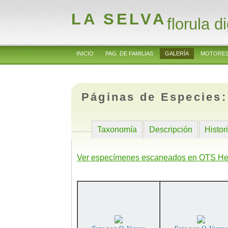
LA SELVA
florula di
INICIO
PAG. DE FAMILIAS
GALERÍA
MOTORES
Páginas de Especies
Taxonomía
Descripción
Histor
Ver especímenes escaneados en OTS He