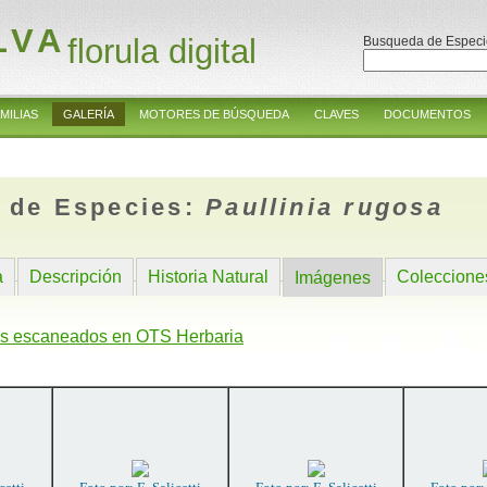
LVA
florula digital
Busqueda de Especi
MILIAS
GALERÍA
MOTORES DE BÚSQUEDA
CLAVES
DOCUMENTOS
 de Especies:
Paullinia rugosa
a
Descripción
Historia Natural
Coleccione
Imágenes
s escaneados en OTS Herbaria