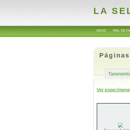
LA SE
INICIO
PAG. DE FA
Páginas
Taxonomí
Ver especímene