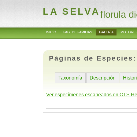
LA SELVA
florula di
INICIO
PAG. DE FAMILIAS
GALERÍA
MOTORES
Páginas de Especies
Taxonomía
Descripción
Histor
Ver especímenes escaneados en OTS He