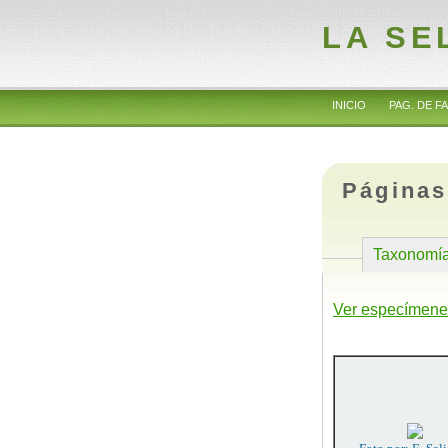
LA SE
INICIO
PAG. DE FA
Páginas
Taxonomí
Ver especímene