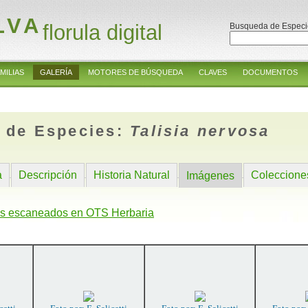
LVA
florula digital
Busqueda de Especi
MILIAS
GALERÍA
MOTORES DE BÚSQUEDA
CLAVES
DOCUMENTOS
 de Especies:
Talisia nervosa
a
Descripción
Historia Natural
Coleccione
Imágenes
s escaneados en OTS Herbaria