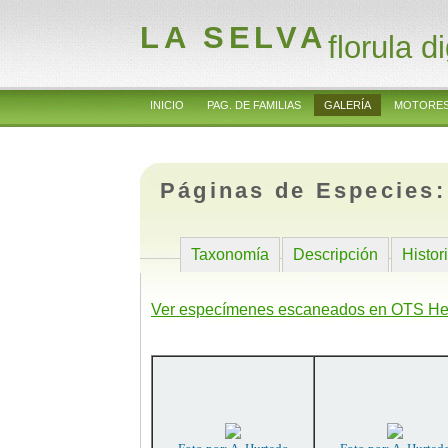
LA SELVA
florula di
INICIO
PAG. DE FAMILIAS
GALERÍA
MOTORES
Páginas de Especies
Taxonomía
Descripción
Histor
Ver especímenes escaneados en OTS He