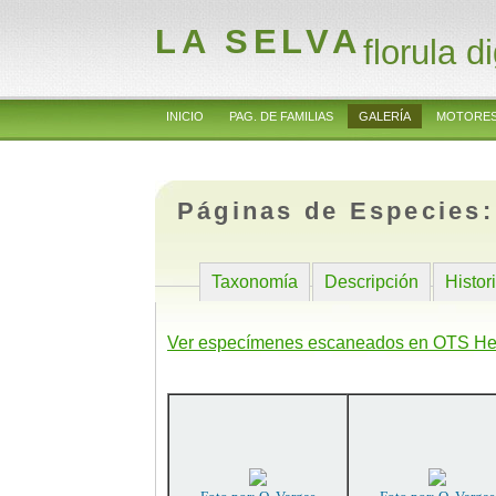
LA SELVA
florula di
INICIO
PAG. DE FAMILIAS
GALERÍA
MOTORES
Páginas de Especies
Taxonomía
Descripción
Histor
Ver especímenes escaneados en OTS He