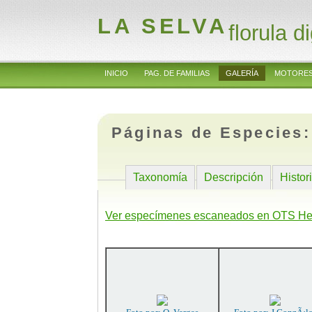
LA SELVA
florula di
INICIO
PAG. DE FAMILIAS
GALERÍA
MOTORES
Páginas de Especies
Taxonomía
Descripción
Histor
Ver especímenes escaneados en OTS He