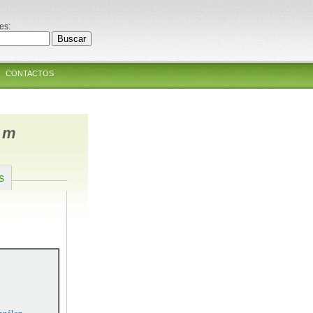
es:
CONTACTOS
um
s