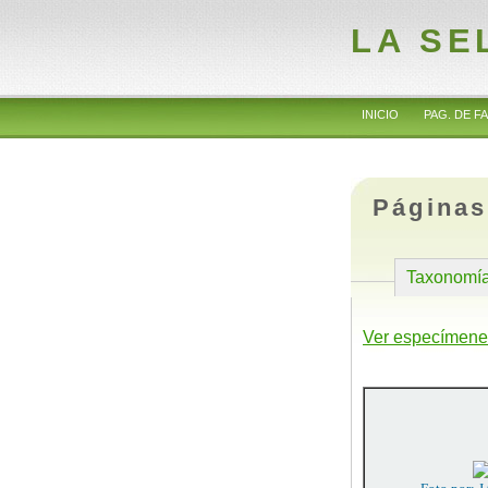
LA SE
INICIO
PAG. DE FA
Páginas
Taxonomí
Ver especímene