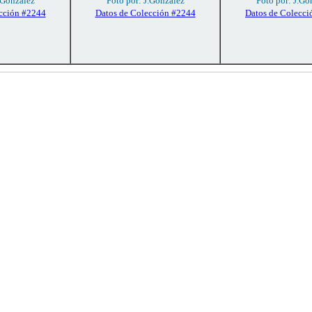
.González
Foto por: J.González
Foto por: J.Go
cción #2244
Datos de Colección #2244
Datos de Colecci