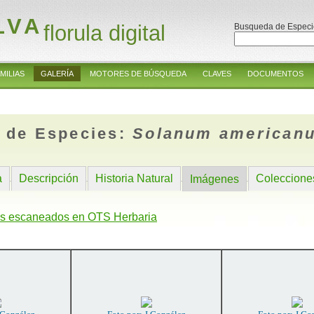
LVA
florula digital
Busqueda de Especi
MILIAS
GALERÍA
MOTORES DE BÚSQUEDA
CLAVES
DOCUMENTOS
 de Especies:
Solanum american
a
Descripción
Historia Natural
Coleccione
Imágenes
s escaneados en OTS Herbaria