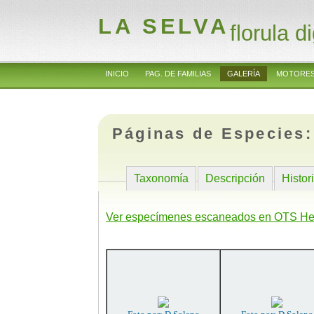
LA SELVA
florula di
INICIO
PAG. DE FAMILIAS
GALERÍA
MOTORES
Páginas de Especies
Taxonomía
Descripción
Histor
Ver especímenes escaneados en OTS He