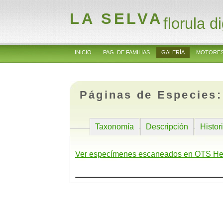
LA SELVA
florula di
INICIO
PAG. DE FAMILIAS
GALERÍA
MOTORES
Páginas de Especies
Taxonomía
Descripción
Histor
Ver especímenes escaneados en OTS He