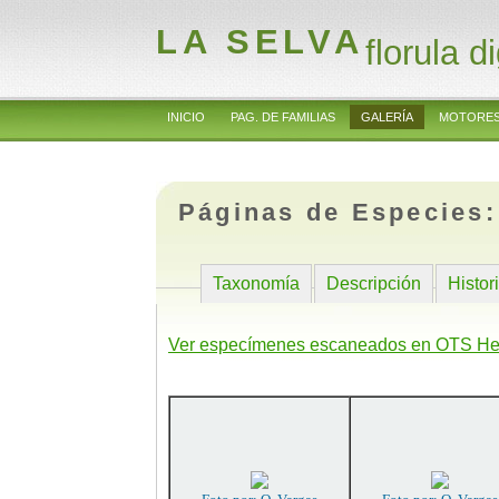
LA SELVA
florula di
INICIO
PAG. DE FAMILIAS
GALERÍA
MOTORES
Páginas de Especies
Taxonomía
Descripción
Histor
Ver especímenes escaneados en OTS He