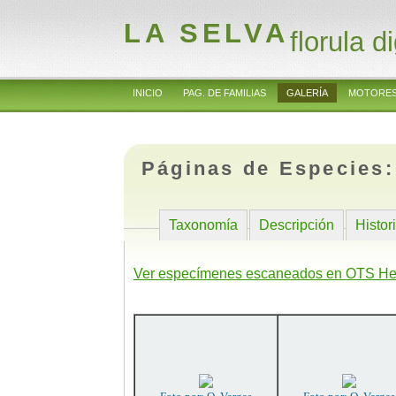
LA SELVA
florula di
INICIO
PAG. DE FAMILIAS
GALERÍA
MOTORES
Páginas de Especies
Taxonomía
Descripción
Histor
Ver especímenes escaneados en OTS He