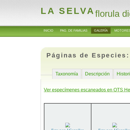
LA SELVA
florula di
INICIO
PAG. DE FAMILIAS
GALERÍA
MOTORES
Páginas de Especies
Taxonomía
Descripción
Histor
Ver especímenes escaneados en OTS He