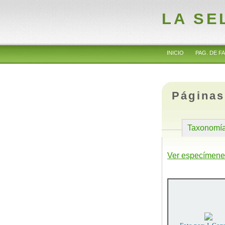
LA SE
INICIO
PAG. DE FA
Páginas
Taxonomí
Ver especímene