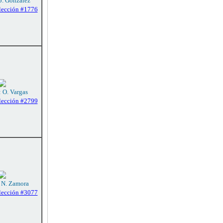
 J. González
lección #1776
: O. Vargas
lección #2799
: N. Zamora
lección #3077