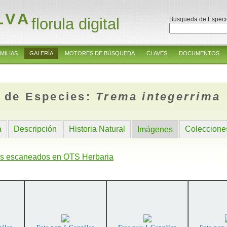
LVA
florula digital
Busqueda de Especi
MILIAS
GALERÍA
MOTORES DE BÚSQUEDA
CLAVES
DOCUMENTOS
 de Especies:
Trema integerrima
a
Descripción
Historia Natural
Coleccione
Imágenes
s escaneados en OTS Herbaria