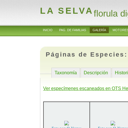
LA SELVA
florula di
INICIO
PAG. DE FAMILIAS
GALERÍA
MOTORES
Páginas de Especies
Taxonomía
Descripción
Histor
Ver especímenes escaneados en OTS He