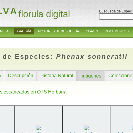
LVA
florula digital
Busqueda de Especi
MILIAS
GALERÍA
MOTORES DE BÚSQUEDA
CLAVES
DOCUMENTOS
 de Especies:
Phenax sonneratii
a
Descripción
Historia Natural
Coleccione
Imágenes
s escaneados en OTS Herbaria