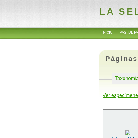
LA SE
INICIO
PAG. DE FA
Páginas
Taxonomí
Ver especímene