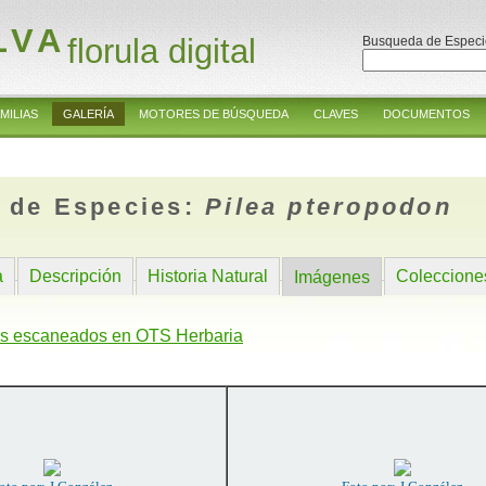
LVA
florula digital
Busqueda de Especi
MILIAS
GALERÍA
MOTORES DE BÚSQUEDA
CLAVES
DOCUMENTOS
 de Especies:
Pilea pteropodon
a
Descripción
Historia Natural
Coleccione
Imágenes
s escaneados en OTS Herbaria