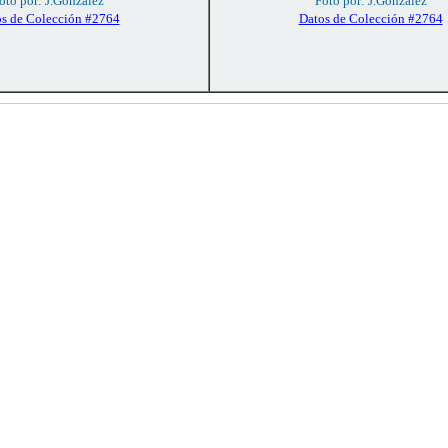
oto por: J.González
Foto por: J.González
s de Colección #2764
Datos de Colección #2764