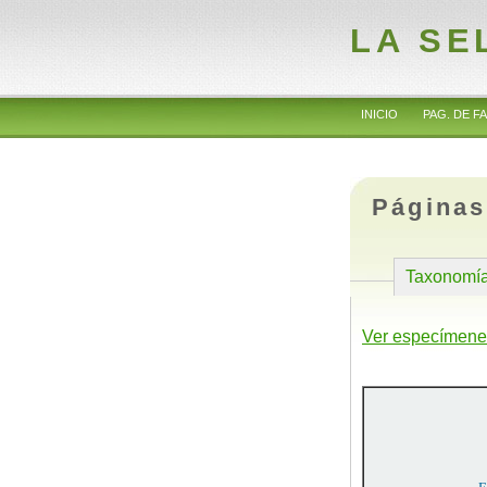
LA SE
INICIO
PAG. DE FA
Páginas
Taxonomí
Ver especímene