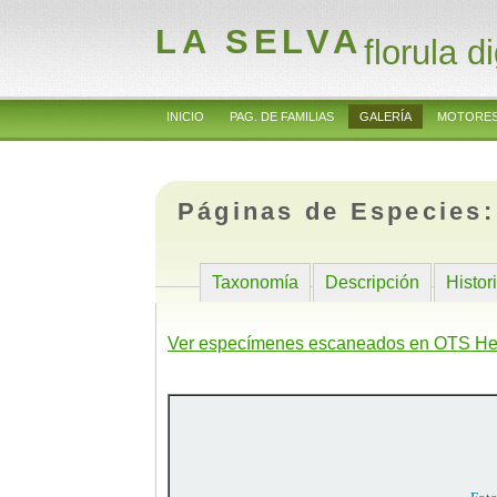
LA SELVA
florula di
INICIO
PAG. DE FAMILIAS
GALERÍA
MOTORES
Páginas de Especies
Taxonomía
Descripción
Histor
Ver especímenes escaneados en OTS He