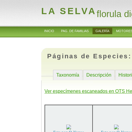
LA SELVA
florula di
INICIO
PAG. DE FAMILIAS
GALERÍA
MOTORES
Páginas de Especies
Taxonomía
Descripción
Histor
Ver especímenes escaneados en OTS He