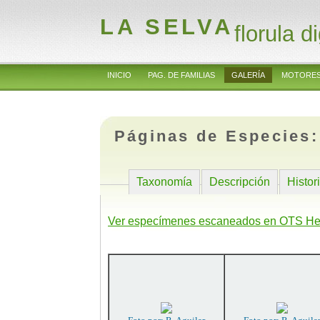
LA SELVA
florula di
INICIO
PAG. DE FAMILIAS
GALERÍA
MOTORES
Páginas de Especies
Taxonomía
Descripción
Histor
Ver especímenes escaneados en OTS He