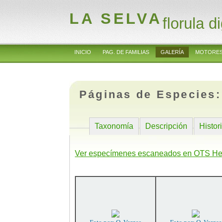
LA SELVA
florula di
INICIO
PAG. DE FAMILIAS
GALERÍA
MOTORES
Páginas de Especies
Taxonomía
Descripción
Histor
Ver especímenes escaneados en OTS He