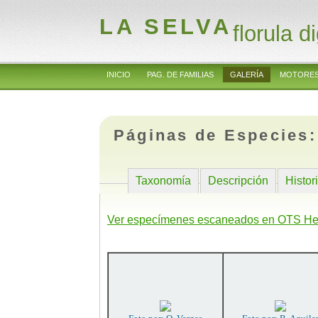
LA SELVA
florula di
INICIO
PAG. DE FAMILIAS
GALERÍA
MOTORES
Páginas de Especies
Taxonomía
Descripción
Histor
Ver especímenes escaneados en OTS He