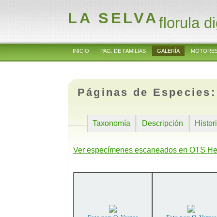
LA SELVA
florula di
INICIO
PAG. DE FAMILIAS
GALERÍA
MOTORES
Páginas de Especies
Taxonomía
Descripción
Histor
Ver especímenes escaneados en OTS He