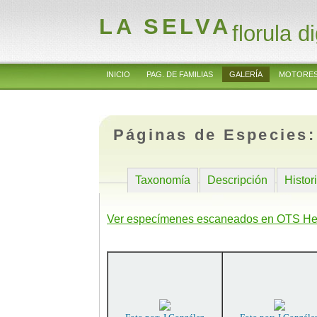
LA SELVA
florula di
INICIO
PAG. DE FAMILIAS
GALERÍA
MOTORES
Páginas de Especies
Taxonomía
Descripción
Histor
Ver especímenes escaneados en OTS He