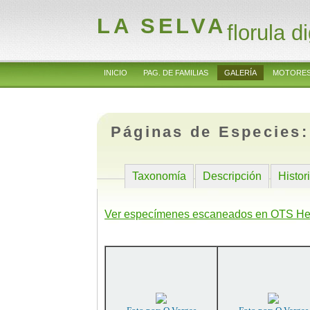
LA SELVA
florula di
INICIO
PAG. DE FAMILIAS
GALERÍA
MOTORES
Páginas de Especies
Taxonomía
Descripción
Histor
Ver especímenes escaneados en OTS He