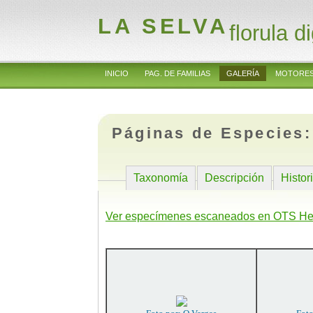
LA SELVA
florula di
INICIO
PAG. DE FAMILIAS
GALERÍA
MOTORES
Páginas de Especies
Taxonomía
Descripción
Histor
Ver especímenes escaneados en OTS He