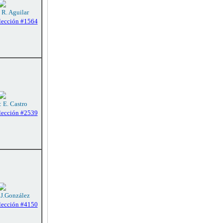
 R. Aguilar
lección #1564
: E. Castro
lección #2539
 J.González
lección #4150