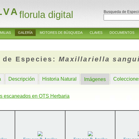
LVA
florula digital
Busqueda de Especi
MILIAS
GALERÍA
MOTORES DE BÚSQUEDA
CLAVES
DOCUMENTOS
 de Especies:
Maxillariella sangu
a
Descripción
Historia Natural
Coleccione
Imágenes
s escaneados en OTS Herbaria