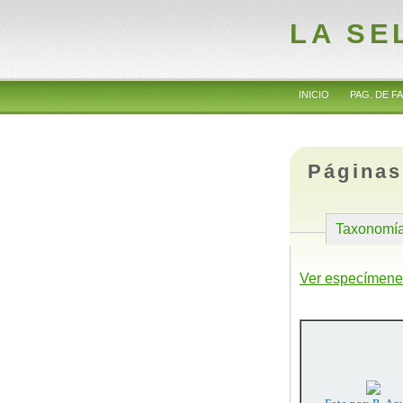
LA SE
INICIO
PAG. DE FA
Páginas
Taxonomí
Ver especímene