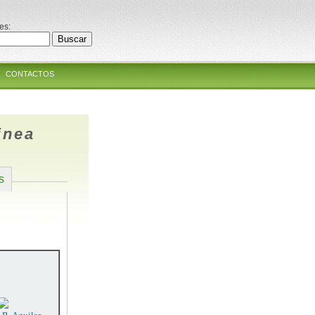
es:
CONTACTOS
inea
s