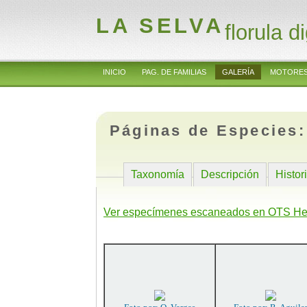
LA SELVA
florula di
INICIO
PAG. DE FAMILIAS
GALERÍA
MOTORES
Páginas de Especies
Taxonomía
Descripción
Histor
Ver especímenes escaneados en OTS He