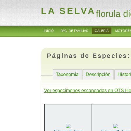
LA SELVA
florula di
INICIO
PAG. DE FAMILIAS
GALERÍA
MOTORES
Páginas de Especies
Taxonomía
Descripción
Histor
Ver especímenes escaneados en OTS He