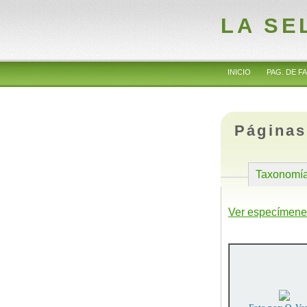
LA SE
INICIO
PAG. DE FA
Páginas
Taxonomí
Ver especímene