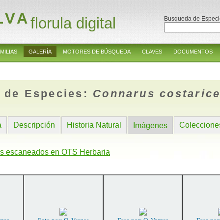
LVA
florula digital
Busqueda de Especi
MILIAS
GALERÍA
MOTORES DE BÚSQUEDA
CLAVES
DOCUMENTOS
 de Especies:
Connarus costarice
a
Descripción
Historia Natural
Coleccione
Imágenes
s escaneados en OTS Herbaria