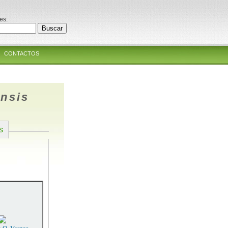
es:
CONTACTOS
nsis
s