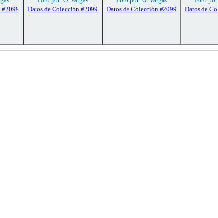
rgas
Foto por: O. Vargas
Foto por: O. Vargas
Foto por
n #2099
Datos de Colección #2099
Datos de Colección #2099
Datos de Co