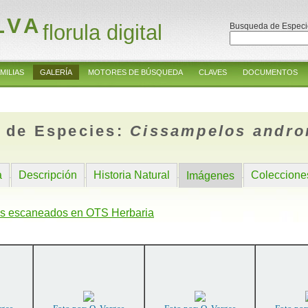
LVA
florula digital
Busqueda de Especi
MILIAS
GALERÍA
MOTORES DE BÚSQUEDA
CLAVES
DOCUMENTOS
 de Especies:
Cissampelos andr
a
Descripción
Historia Natural
Coleccione
Imágenes
s escaneados en OTS Herbaria