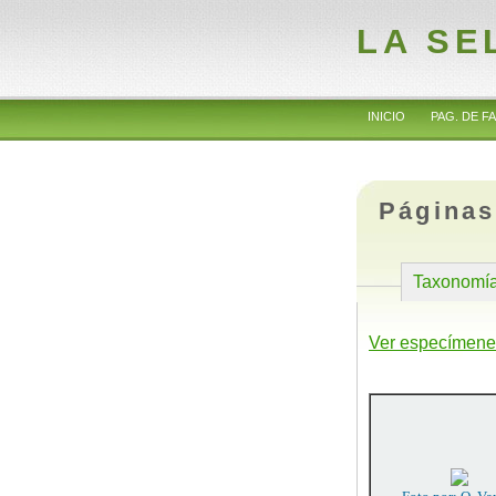
LA SE
INICIO
PAG. DE FA
Páginas
Taxonomí
Ver especímene