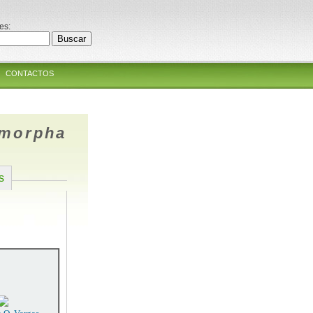
es:
CONTACTOS
omorpha
s