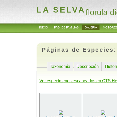
LA SELVA
florula di
INICIO
PAG. DE FAMILIAS
GALERÍA
MOTORES
Páginas de Especies
Taxonomía
Descripción
Histor
Ver especímenes escaneados en OTS He