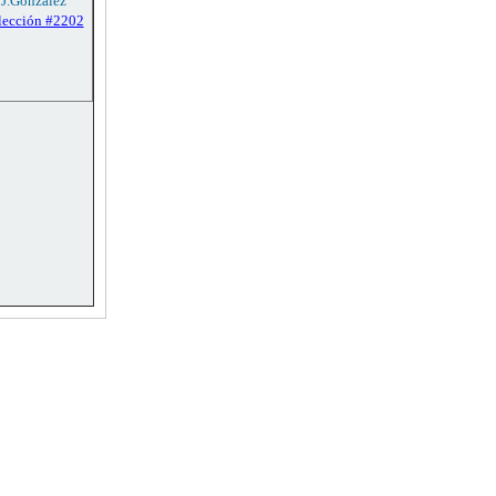
 J.González
lección #2202