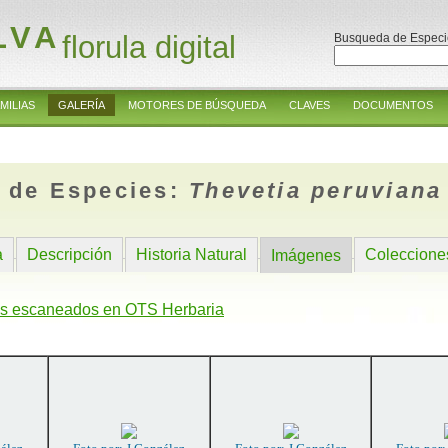
LVA
florula digital
Busqueda de Especi
MILIAS
GALERÍA
MOTORES DE BÚSQUEDA
CLAVES
DOCUMENTOS
 de Especies:
Thevetia peruviana
a
Descripción
Historia Natural
Coleccione
Imágenes
s escaneados en OTS Herbaria