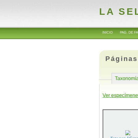
LA SE
INICIO
PAG. DE FA
Páginas
Taxonomí
Ver especímene