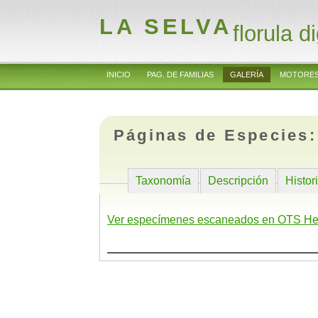
LA SELVA
florula di
INICIO
PAG. DE FAMILIAS
GALERÍA
MOTORES
Páginas de Especies
Taxonomía
Descripción
Histor
Ver especímenes escaneados en OTS He