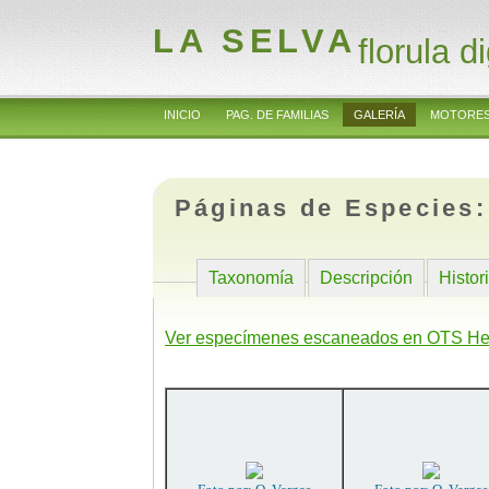
LA SELVA
florula di
INICIO
PAG. DE FAMILIAS
GALERÍA
MOTORES
Páginas de Especies
Taxonomía
Descripción
Histor
Ver especímenes escaneados en OTS He