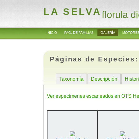
LA SELVA
florula di
INICIO
PAG. DE FAMILIAS
GALERÍA
MOTORES
Páginas de Especies
Taxonomía
Descripción
Histor
Ver especímenes escaneados en OTS He