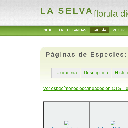
LA SELVA
florula di
INICIO
PAG. DE FAMILIAS
GALERÍA
MOTORES
Páginas de Especies
Taxonomía
Descripción
Histor
Ver especímenes escaneados en OTS He