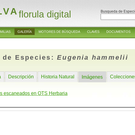
LVA
florula digital
Busqueda de Especi
MILIAS
GALERÍA
MOTORES DE BÚSQUEDA
CLAVES
DOCUMENTOS
 de Especies:
Eugenia hammelii
a
Descripción
Historia Natural
Coleccione
Imágenes
s escaneados en OTS Herbaria