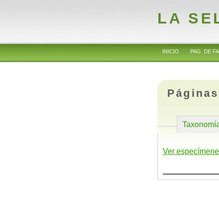
LA SE
INICIO
PAG. DE FA
Páginas
Taxonomí
Ver especímene