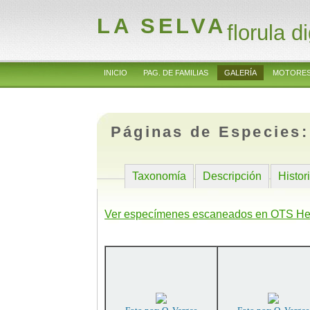
LA SELVA
florula di
INICIO
PAG. DE FAMILIAS
GALERÍA
MOTORES
Páginas de Especies
Taxonomía
Descripción
Histor
Ver especímenes escaneados en OTS He