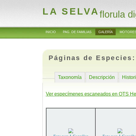
LA SELVA
florula di
INICIO
PAG. DE FAMILIAS
GALERÍA
MOTORES
Páginas de Especies
Taxonomía
Descripción
Histor
Ver especímenes escaneados en OTS He