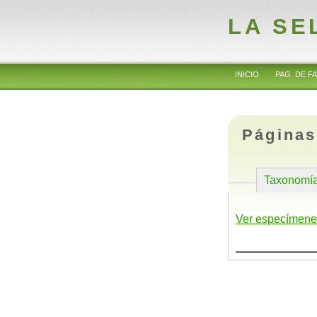
LA SE
INICIO
PAG. DE FA
Páginas
Taxonomí
Ver especímene