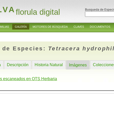
LVA
florula digital
Busqueda de Especi
MILIAS
GALERÍA
MOTORES DE BÚSQUEDA
CLAVES
DOCUMENTOS
 de Especies:
Tetracera hydrophi
a
Descripción
Historia Natural
Coleccione
Imágenes
s escaneados en OTS Herbaria