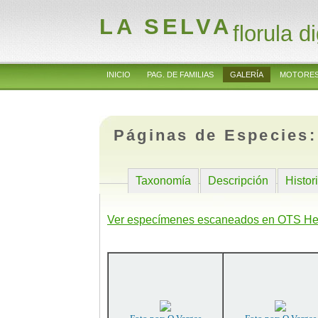
LA SELVA
florula di
INICIO
PAG. DE FAMILIAS
GALERÍA
MOTORES
Páginas de Especies
Taxonomía
Descripción
Histor
Ver especímenes escaneados en OTS He