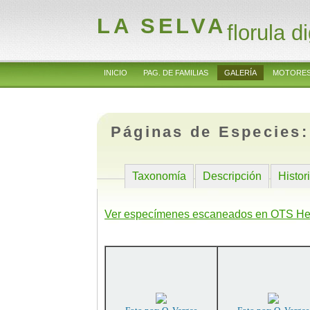
LA SELVA
florula di
INICIO
PAG. DE FAMILIAS
GALERÍA
MOTORES
Páginas de Especies
Taxonomía
Descripción
Histor
Ver especímenes escaneados en OTS He