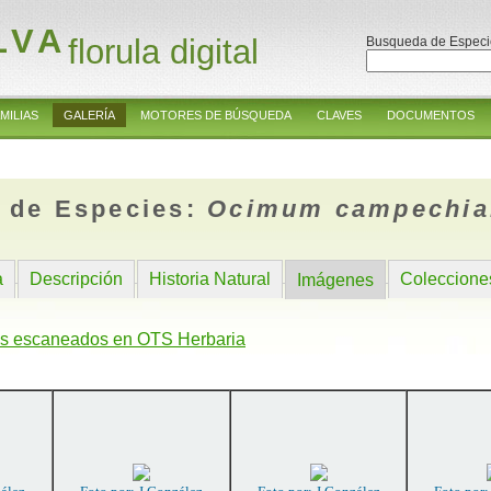
LVA
florula digital
Busqueda de Especi
MILIAS
GALERÍA
MOTORES DE BÚSQUEDA
CLAVES
DOCUMENTOS
 de Especies:
Ocimum campechi
a
Descripción
Historia Natural
Coleccione
Imágenes
s escaneados en OTS Herbaria