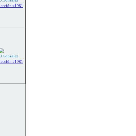
 J.González
lección #1981
 J.González
lección #1981