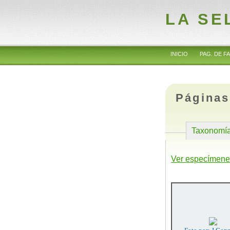
LA SE
INICIO
PAG. DE FA
Páginas
Taxonomí
Ver especímene