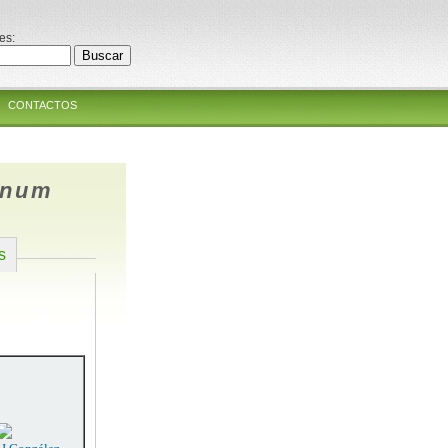
es:
CONTACTOS
anum
s